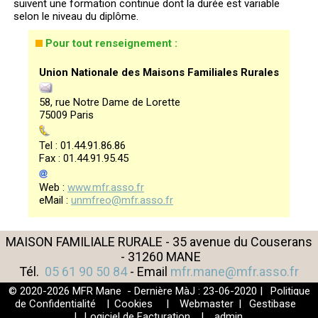
suivent une formation continue dont la durée est variable
selon le niveau du diplôme.
Pour tout renseignement :
Union Nationale des Maisons Familiales Rurales
58, rue Notre Dame de Lorette
75009 Paris
Tel : 01.44.91.86.86
Fax : 01.44.91.95.45
Web :
www.mfr.asso.fr
eMail :
unmfreo@mfr.asso.fr
MAISON FAMILIALE RURALE - 35 avenue du Couserans
- 31260 MANE
Tél.
05 61 90 50 84
- Email
mfr.mane@mfr.asso.fr
© 2020-2026 MFR Mane - Dernière MàJ : 23-06-2020 |
Politique
de Confidentialité
|
Cookies
|
Webmaster
|
Gestibase
|
Logiciel de Facturation
|
admin